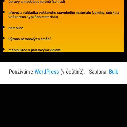
úpravy a modelace terénů (zahrad)
převoz a nakládka veškerého stavebního materiálu (zeminy, štěrku a
veškerého sypkého materiálu)
demolice
výroba betonových směsí
manipulace s paletovými vidlemi
Používáme
WordPress
(v češtině).
|
Šablona:
Bulk