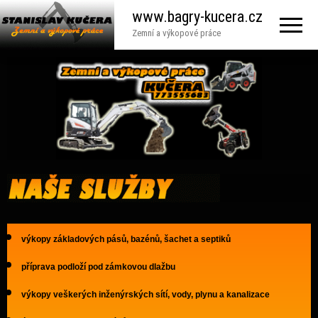
www.bagry-kucera.cz
Zemní a výkopové práce
výkopy základových pásů, bazénů, šachet a septiků
příprava podloží pod zámkovou dlažbu
výkopy veškerých inženýrských sítí, vody, plynu a kanalizace